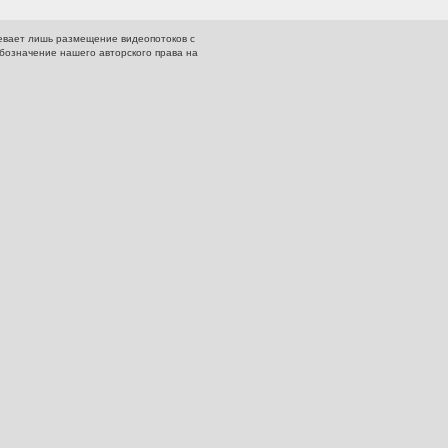
евает лишь размещение видеопотоков с
обозначение нашего авторского права на