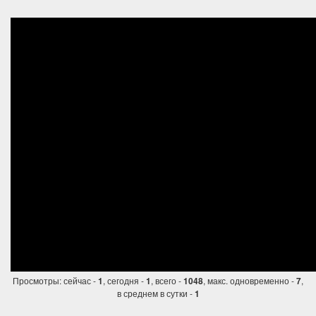
Просмотры: сейчас -
, сегодня -
, всего -
, макс. одновременно -
,
1
1
1048
7
в среднем в сутки -
1