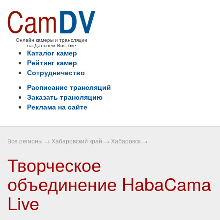
Онлайн камеры и трансляции
на Дальнем Востоке
Каталог камер
Рейтинг камер
Сотрудничество
Расписание трансляций
Заказать трансляцию
Реклама на сайте
Все регионы
→
Хабаровский край
→
Хабаровск
→
Творческое
объединение HabaCama
Live