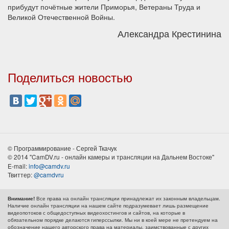
прибудут почётные жители Приморья, Ветераны Труда и
Великой Отечественной Войны.
Александра Крестинина
Поделиться новостью
© Программирование - Сергей Ткачук
© 2014 "CamDV.ru - онлайн камеры и трансляции на Дальнем Востоке"
E-mail:
info@camdv.ru
Твиттер:
@camdvru
Все права на онлайн трансляции принадлежат их законным владельцам.
Внимание!
Наличие онлайн трансляции на нашем сайте подразумевает лишь размещение
видеопотоков с общедоступных видеохостингов и сайтов, на которые в
обязательном порядке делаются гиперссылки. Мы ни в коей мере не претендуем на
обозначение нашего авторского права на материалы, заимствованные с других