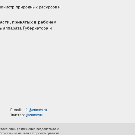
министр природных ресурсов и
асти, принятых в рабочем
ль аппарата Губернатора и
E-mail:
info@camdv.ru
Твиттер:
@camdvru
евает лишь размещение видеопотоков с
обозначение нашего авторского права на