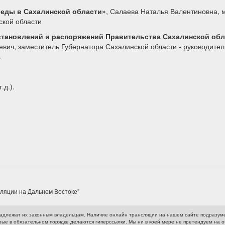
еды в Сахалинской области»
, Салаева Наталья Валентиновна, 
кой области
становлений и распоряжений Правительства Сахалинской обл
евич, заместитель Губернатора Сахалинской области - руководите
.
.д.).
сляции на Дальнем Востоке"
адлежат их законным владельцам. Наличие онлайн трансляции на нашем сайте подразум
рые в обязательном порядке делаются гиперссылки. Мы ни в коей мере не претендуем на 