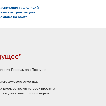
Расписание трансляций
Заказать трансляцию
Реклама на сайте
дущее"
сляция Программа «Письма в
ого духового оркестра.
х школ, во время которой прозвучат
хся музыкальных школ, которые
.