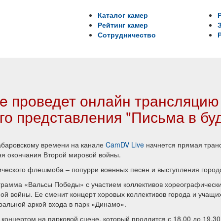
Каталог камер
Рейтинг камер
Сотрудничество
e проведет онлайн трансляцию
го представления "Письма в бу
 хабаровскому времени на канале
CamDV Live
начнется прямая тран
я окончания Второй мировой войны.
ческого флешмоба – попурри военных песен и выступления городск
грамма «Вальсы Победы» с участием коллективов хореографически
ой войны. Ее сменит концерт хоровых коллективов города и учащи
ральной аркой входа в парк «Динамо».
онцертом на парковой сцене, который продлится с 18.00 до 19.30