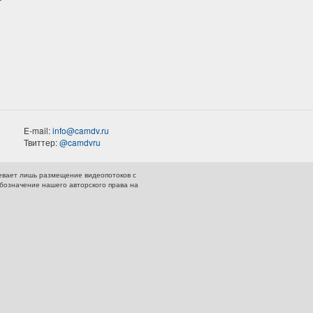
E-mail:
info@camdv.ru
Твиттер:
@camdvru
евает лишь размещение видеопотоков с
обозначение нашего авторского права на