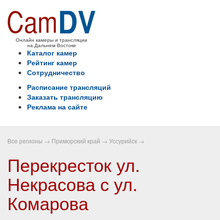
Онлайн камеры и трансляции
на Дальнем Востоке
Каталог камер
Рейтинг камер
Сотрудничество
Расписание трансляций
Заказать трансляцию
Реклама на сайте
Все регионы
→
Приморский край
→
Уссурийск
→
Перекресток ул.
Некрасова с ул.
Комарова