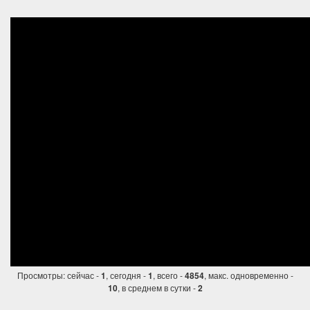
Просмотры: сейчас -
, сегодня -
, всего -
, макс. одновременно -
1
1
4854
, в среднем в сутки -
10
2