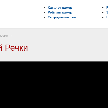
Каталог камер
Рейтинг камер
Сотрудничество
восток
→
й Речки