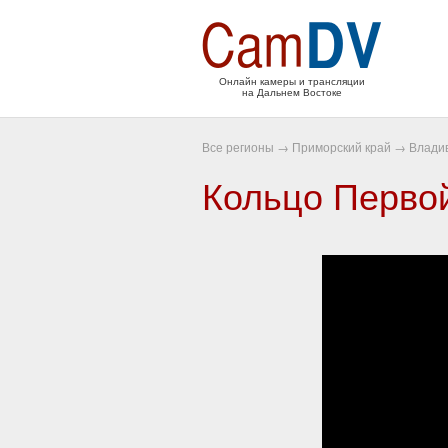
Онлайн камеры и трансляции
на Дальнем Востоке
Все регионы
→
Приморский край
→
Влади
Кольцо Перво