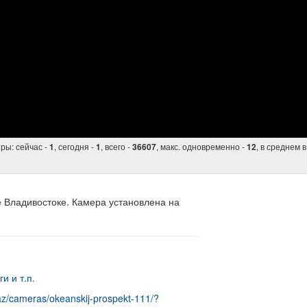
ры: сейчас -
, сегодня -
, всего -
, макс. одновременно -
, в среднем в
1
1
36607
12
е Владивостоке. Камера установлена на
и и т.п.
glaz/cameras/okeanskij-prospekt-111/?