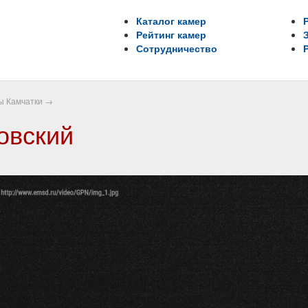
Каталог камер
Рейтинг камер
Сотрудничество
ы Камчатки
→
овский