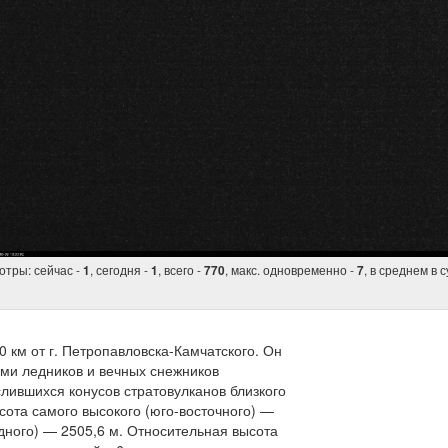
тры: сейчас -
, сегодня -
, всего -
, макс. одновременно -
, в среднем в с
1
1
770
7
 км от г. Петропавловска-Камчатского. Он
ми ледников и вечных снежников
лившихся конусов стратовулканов близкого
сота самого высокого (юго-восточного) —
адного) — 2505,6 м. Относительная высота