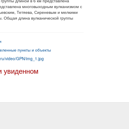
 группы длиной в 6 км представлена
редставлена многовыходным вулканизмом с
евским, Тетяева, Сиреневым и мелкими
ы. Общая длина вулканической группы
и
еленные пункты и объекты
.ru/video/GPN/img_1.jpg
и увиденном