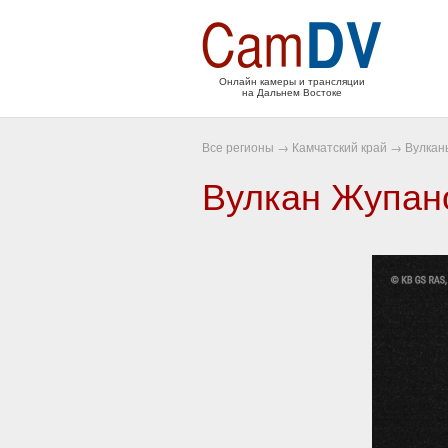
Онлайн камеры и трансляции
на Дальнем Востоке
Все регионы
→
Камчатский край
→
Вулкан
Вулкан Жупан