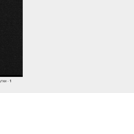
утки -
1