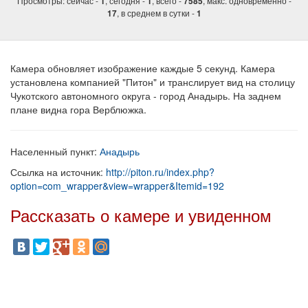
Просмотры: сейчас -
, сегодня -
, всего -
, макс. одновременно -
1
1
7585
, в среднем в сутки -
17
1
Камера обновляет изображение каждые 5 секунд. Камера
установлена компанией "Питон" и транслирует вид на столицу
Чукотского автономного округа - город Анадырь. На заднем
плане видна гора Верблюжка.
Населенный пункт:
Анадырь
Ссылка на источник:
http://piton.ru/index.php?
option=com_wrapper&view=wrapper&Itemid=192
Рассказать о камере и увиденном