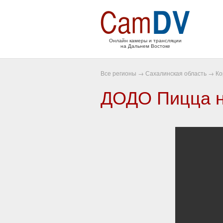
Онлайн камеры и трансляции
на Дальнем Востоке
Все регионы
→
Сахалинская область
→
Ко
ДОДО Пицца н