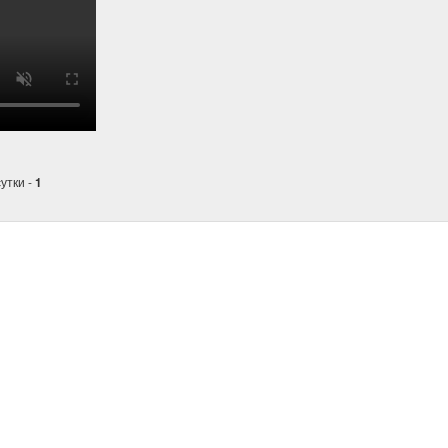
сутки -
1