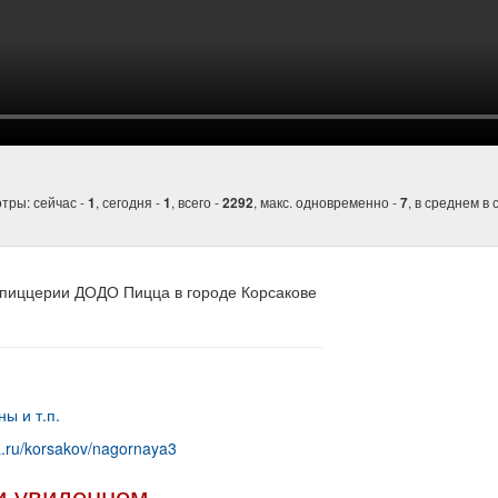
тры: сейчас -
, сегодня -
, всего -
, макс. одновременно -
, в среднем в 
1
1
2292
7
 пиццерии ДОДО Пицца в городе Корсакове
ы и т.п.
a.ru/korsakov/nagornaya3
и увиденном