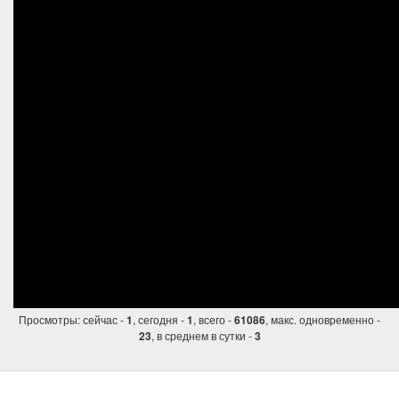
Просмотры: сейчас -
, сегодня -
, всего -
, макс. одновременно -
1
1
61086
, в среднем в сутки -
23
3