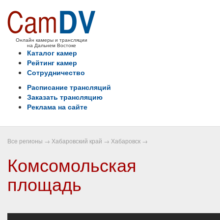
Онлайн камеры и трансляции
на Дальнем Востоке
Каталог камер
Рейтинг камер
Сотрудничество
Расписание трансляций
Заказать трансляцию
Реклама на сайте
Все регионы
→
Хабаровский край
→
Хабаровск
→
Комсомольская
площадь