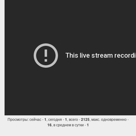
Просмотры: сейчас -
, сегодня -
, всего -
, макс. одновременно -
1
1
2125
, в среднем в сутки -
16
1